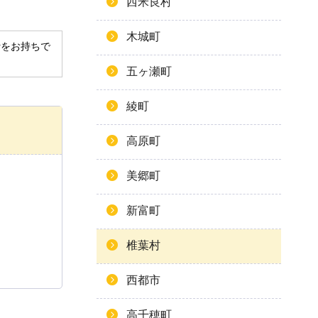
西米良村
木城町
derをお持ちで
五ヶ瀬町
綾町
高原町
美郷町
新富町
椎葉村
西都市
高千穂町