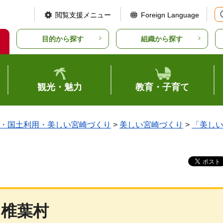
閲覧支援メニュー
Foreign Language
目的から探す
組織から探す
観光・魅力
教育・子育て
・国土利用・美しい宮崎づくり
>
美しい宮崎づくり
>
「美し
椎葉村