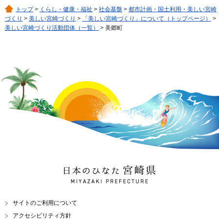
トップ
>
くらし・健康・福祉
>
社会基盤
>
都市計画・国土利用・美しい宮崎
づくり
>
美しい宮崎づくり
>
「美しい宮崎づくり」について（トップページ）
>
美しい宮崎づくり活動団体（一覧）
> 美郷町
日本のひなた 宮崎県
MIYAZAKI PREFECTURE
サイトのご利用について
アクセシビリティ方針