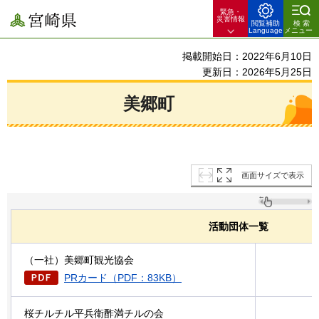
緊急・
宮崎県
災害情報
閲覧補助
検索
Language
メニュー
掲載開始日：2022年6月10日
更新日：2026年5月25日
美郷町
画面サイズで表示
活動団体一覧
（一社）美郷町観光協会
PRカード（PDF：83KB）
桜チルチル平兵衛酢満チルの会