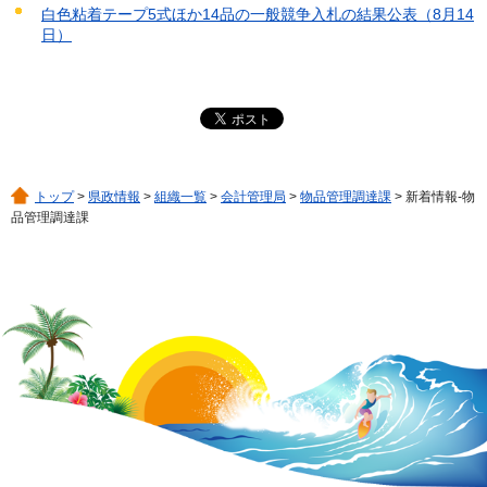
白色粘着テープ5式ほか14品の一般競争入札の結果公表（8月14
日）
トップ
>
県政情報
>
組織一覧
>
会計管理局
>
物品管理調達課
> 新着情報-物
品管理調達課