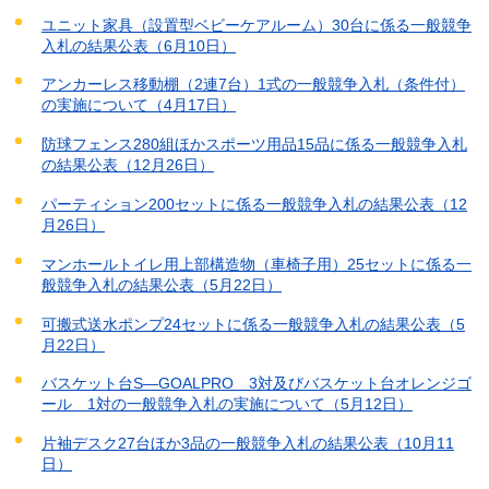
ユニット家具（設置型ベビーケアルーム）30台に係る一般競争
入札の結果公表（6月10日）
アンカーレス移動棚（2連7台）1式の一般競争入札（条件付）
の実施について（4月17日）
防球フェンス280組ほかスポーツ用品15品に係る一般競争入札
の結果公表（12月26日）
パーティション200セットに係る一般競争入札の結果公表（12
月26日）
マンホールトイレ用上部構造物（車椅子用）25セットに係る一
般競争入札の結果公表（5月22日）
可搬式送水ポンプ24セットに係る一般競争入札の結果公表（5
月22日）
バスケット台S―GOALPRO 3対及びバスケット台オレンジゴ
ール 1対の一般競争入札の実施について（5月12日）
片袖デスク27台ほか3品の一般競争入札の結果公表（10月11
日）