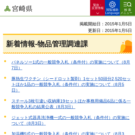
緊急・
宮崎県
災害情報
閲覧補助
検索
Language
メニュー
掲載開始日：2015年1月5日
更新日：2015年1月5日
新着情報-物品管理調達課
パネルソー1式の一般競争入札（条件付）の実施について（8月
7日）
豚熱生ワクチン（シードロット製剤）1セット50頭分2,520セッ
トほか1品の一般競争入札（条件付）の実施について（8月5
日）
スチール3枚引違い収納庫19セットほか事務用備品6品に係る一
般競争入札の結果公表（8月3日）
ジェット式器具洗浄機一式の一般競争入札（条件付）の実施に
ついて（8月3日）
加温機5式の一般競争入札（条件付）の実施について（8月3