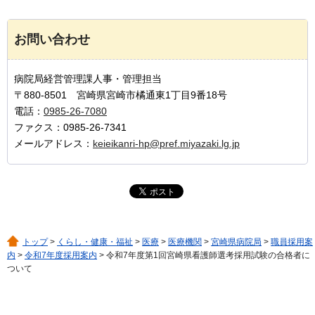
お問い合わせ
病院局経営管理課人事・管理担当
〒880-8501 宮崎県宮崎市橘通東1丁目9番18号
電話：
0985-26-7080
ファクス：0985-26-7341
メールアドレス：
keieikanri-hp@pref.miyazaki.lg.jp
トップ
>
くらし・健康・福祉
>
医療
>
医療機関
>
宮崎県病院局
>
職員採用案
内
>
令和7年度採用案内
> 令和7年度第1回宮崎県看護師選考採用試験の合格者に
ついて