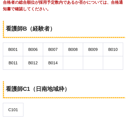
合格者の総合順位が採用予定数内であるか否かについては、合格通
知書で確認してください。
看護師B（経験者）
B001
B006
B007
B008
B009
B010
B011
B012
B014
看護師C1（日南地域枠）
C101