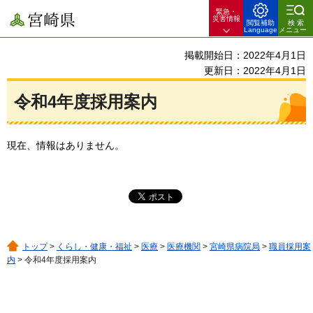
緊急・
宮崎県
災害情報
閲覧補助
検索
Language
メニュー
掲載開始日：2022年4月1日
更新日：2022年4月1日
令和4年度採用案内
現在、情報はありません。
トップ
>
くらし・健康・福祉
>
医療
>
医療機関
>
宮崎県病院局
>
職員採用案
内
> 令和4年度採用案内