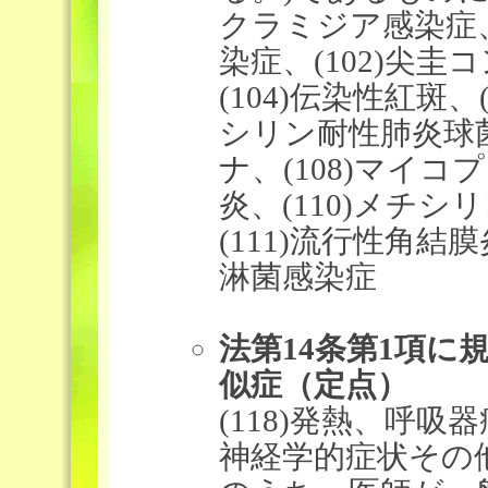
クラミジア感染症、
染症、(102)尖圭
(104)伝染性紅斑、
シリン耐性肺炎球菌
ナ、(108)マイコ
炎、(110)メチ
(111)流行性角結膜
淋菌感染症
法第14条第1項
似症（定点）
(118)発熱、呼
神経学的症状その