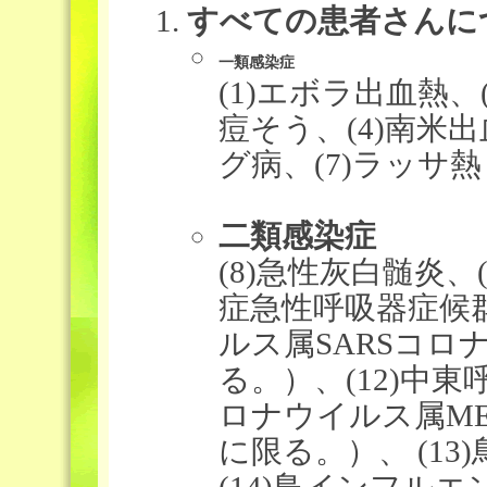
すべての患者さんに
一類感染症
(1)エボラ出血熱、
痘そう、(4)南米出
グ病、(7)ラッサ熱
二類感染症
(8)急性灰白髄炎、(
症急性呼吸器症候
ルス属SARSコ
る。）、(12)中
ロナウイルス属M
に限る。）、 (13
(14)鳥インフルエ