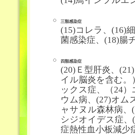
三類感染症
(15)コレラ、(16
菌感染症、(18)腸
四類感染症
(20)Ｅ型肝炎、(
イル脳炎を含む。）、
ックス症、（24）エ
ウム病、(27)オムス
ャサヌル森林病、(30
シジオイデス症、(3
症熱性血小板減少