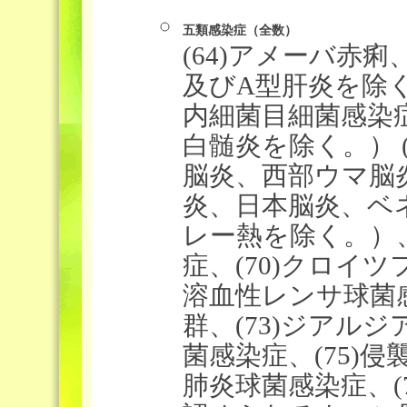
五類感染症（全数）
(64)アメーバ赤痢
及びA型肝炎を除く
内細菌目細菌感染症
白髄炎を除く。） 
脳炎、西部ウマ脳
炎、日本脳炎、ベ
レー熱を除く。）、
症、(70)クロイツ
溶血性レンサ球菌感
群、(73)ジアルジ
菌感染症、(75)侵
肺炎球菌感染症、(