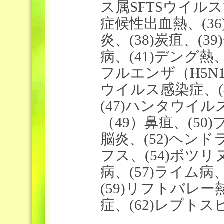
ス属SFTSウイル
症候性出血熱、(36
炎、(38)炭疽、(
病、(41)デング熱、
フルエンザ（H5N1
ウイルス感染症、(4
(47)ハンタウイル
（49）鼻疽、(50
脳炎、(52)ヘンド
フス、(54)ボツリ
病、(57)ライム病
(59)リフトバレー
症、(62)レプトス