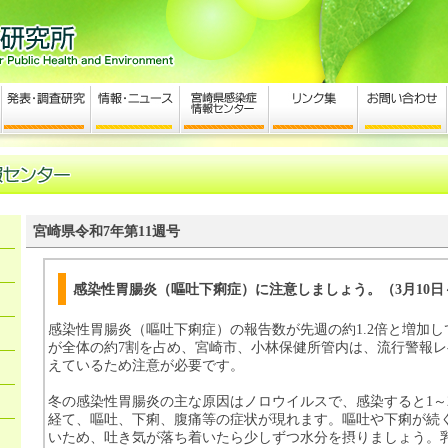
宮崎県令和7年第11週号
感染性胃腸炎（嘔吐下痢症）に注意しましょう。（3月10日～
感染性胃腸炎（嘔吐下痢症）の報告数が先週の約1.2倍と増加し
が全体の約7割を占め、宮崎市、小林保健所管内は、流行警報
えているため注意が必要です。
冬の感染性胃腸炎の主な原因はノロウイルスで、感染すると1～
経て、嘔吐、下痢、腹痛等の症状が現れます。嘔吐や下痢が続
いため、吐き気が落ち着いたら少しずつ水分を摂りましょう。