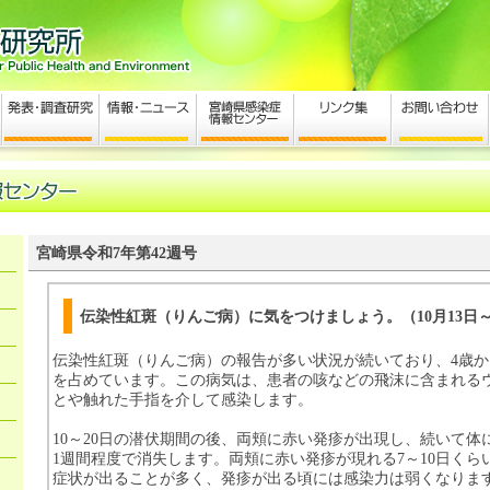
宮崎県令和7年第42週号
伝染性紅斑（りんご病）に気をつけましょう。（10月13日～1
伝染性紅斑（りんご病）の報告が多い状況が続いており、4歳か
を占めています。この病気は、患者の咳などの飛沫に含まれる
とや触れた手指を介して感染します。
10～20日の潜伏期間の後、両頬に赤い発疹が出現し、続いて体
1週間程度で消失します。両頬に赤い発疹が現れる7～10日くら
症状が出ることが多く、発疹が出る頃には感染力は弱くなりま