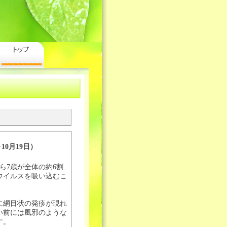
0月19日）
ら7歳が全体の約6割
ウイルスを吸い込むこ
に網目状の発疹が現れ
い前には風邪のような
す。