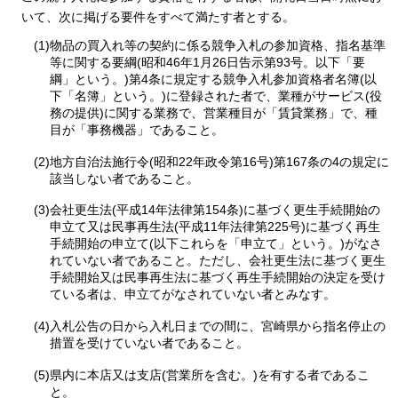
いて、次に掲げる要件をすべて満たす者とする。
(1)物品の買入れ等の契約に係る競争入札の参加資格、指名基準
等に関する要綱(昭和46年1月26日告示第93号。以下「要
綱」という。)第4条に規定する競争入札参加資格者名簿(以
下「名簿」という。)に登録された者で、業種がサービス(役
務の提供)に関する業務で、営業種目が「賃貸業務」で、種
目が「事務機器」であること。
(2)地方自治法施行令(昭和22年政令第16号)第167条の4の規定に
該当しない者であること。
(3)会社更生法(平成14年法律第154条)に基づく更生手続開始の
申立て又は民事再生法(平成11年法律第225号)に基づく再生
手続開始の申立て(以下これらを「申立て」という。)がなさ
れていない者であること。ただし、会社更生法に基づく更生
手続開始又は民事再生法に基づく再生手続開始の決定を受け
ている者は、申立てがなされていない者とみなす。
(4)入札公告の日から入札日までの間に、宮崎県から指名停止の
措置を受けていない者であること。
(5)県内に本店又は支店(営業所を含む。)を有する者であるこ
と。