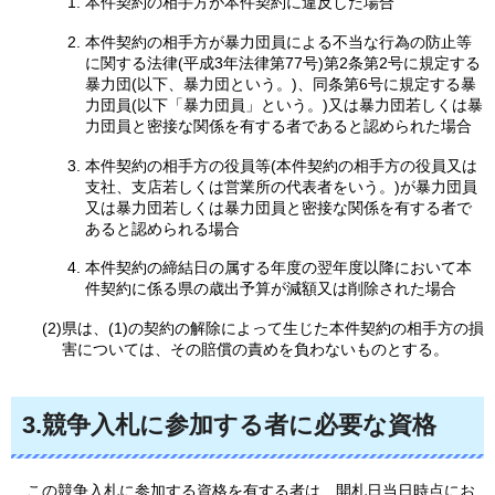
本件契約の相手方が本件契約に違反した場合
本件契約の相手方が暴力団員による不当な行為の防止等
に関する法律(平成3年法律第77号)第2条第2号に規定する
暴力団(以下、暴力団という。)、同条第6号に規定する暴
力団員(以下「暴力団員」という。)又は暴力団若しくは暴
力団員と密接な関係を有する者であると認められた場合
本件契約の相手方の役員等(本件契約の相手方の役員又は
支社、支店若しくは営業所の代表者をいう。)が暴力団員
又は暴力団若しくは暴力団員と密接な関係を有する者で
あると認められる場合
本件契約の締結日の属する年度の翌年度以降において本
件契約に係る県の歳出予算が減額又は削除された場合
(2)県は、(1)の契約の解除によって生じた本件契約の相手方の損
害については、その賠償の責めを負わないものとする。
3.競争入札に参加する者に必要な資格
この競争入札に参加する資格を有する者は、開札日当日時点にお