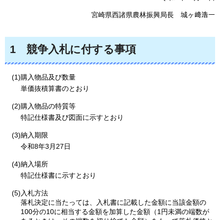
宮崎県西諸県農林振興局長
城ヶ﨑
浩一
1
競争入札に付する事項
(1)購入物品及び数量
単価抜積算書のとおり
(2)購入物品の特質等
特記仕様書及び図面に示すとおり
(3)納入期限
令和8年3月27日
(4)納入場所
特記仕様書に示すとおり
(5)入札方法
落札決定に当たっては、入札書に記載した金額に当該金額の
100分の10に相当する金額を加算した金額（1円未満の端数が