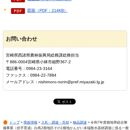
図面（PDF：214KB）
お問い合わせ
宮崎県西諸県農林振興局総務課総務担当
〒886-0004宮崎県小林市細野367-2
電話番号：0984-23-3164
ファックス：0984-22-7884
メールアドレス：nishimoro-norin@pref.miyazaki.lg.jp
トップ
>
県政情報
>
入札・調達・売却
>
物品調達
> 令和7年度畑地帯総合整
備事業（担手育成）白鳥2期地区その1畑地かんがい末端散水器材調達に係る一般