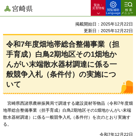
緊急・
宮崎県
災害情報
閲覧補助
検索
Language
メニュー
掲載開始日：2025年12月22日
更新日：2025年12月22日
令和7年度畑地帯総合整備事業（担
手育成）白鳥2期地区その1畑地か
んがい末端散水器材調達に係る一
般競争入札（条件付）の実施につ
いて
宮崎県
西諸県農林振興局で調達する建設資材等物品（令和7年度畑
地帯総合整備事業（担手育成）白鳥2期地区その1畑地かんがい末端
散水器材調達）に係る一般競争入札（条件付）を次のとおり実施す
る。
令和7年12月22日