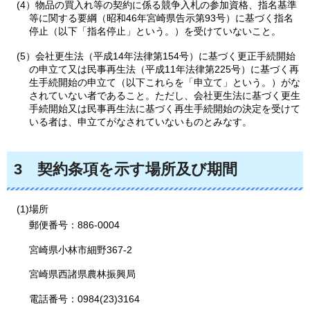
(4）物品の買入れ等の契約に係る競争入札の参加資格、指名基準
等に関する要綱（昭和46年宮崎県告示第93号）に基づく指名
停止（以下「指名停止」という。）を受けていないこと。
(5）会社更生法（平成14年法律第154号）に基づく更正手続開始
の申立て又は民事再生法（平成11年法律第225号）に基づく再
生手続開始の申立て（以下これらを「申立て」という。）がな
されていない者であること。ただし、会社更生法に基づく更生
手続開始又は民事再生法に基づく再生手続開始の決定を受けて
いる者は、申立てがなされていないものとみなす。
3
契約条項を示す場所及び期間
(1)場所
郵便番号：886-0004
宮崎県小林市細野367-2
宮崎県西諸県農林振興局
電話番号：0984(23)3164