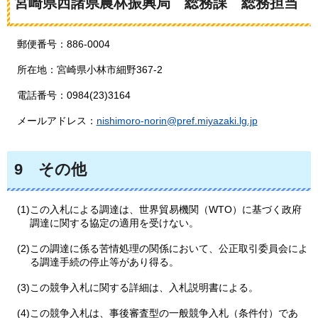
宮崎県西諸県農林振興局
総
務課
総
務担当
郵便番号：886-0004
所在地：宮崎県小林市細野367-2
電話番号：0984(23)3164
メールアドレス：
nishimoro-norin@pref.miyazaki.lg.jp
9
その他
(1)この入札による調達は、世界貿易機関（WTO）に基づく政府
調達に関する協定の適用を受けない。
(2)この調達に係る苦情処理の関係において、公正取引委員会によ
る調達手続の停止等があり得る。
(3)この競争入札に関する詳細は、入札説明書による。
(4)この競争入札は、事後審査型の一般競争入札（条件付）であ