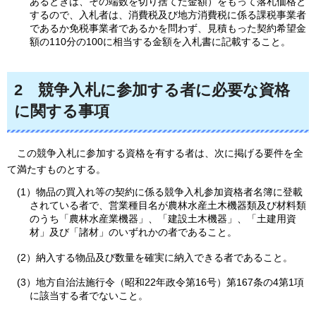
あるときは、その端数を切り捨てた金額）をもって落札価格と
するので、入札者は、消費税及び地方消費税に係る課税事業者
であるか免税事業者であるかを問わず、見積もった契約希望金
額の110分の100に相当する金額を入札書に記載すること。
2
競争入札に参加する者に必要な資格
に関する事項
この
競争入札に参加する資格を有する者は、次に掲げる要件を全
て満たすものとする。
(1）物品の買入れ等の契約に係る競争入札参加資格者名簿に登載
されている者で、営業種目名が農林水産土木機器類及び材料類
のうち「農林水産業機器」、「建設土木機器」、「土建用資
材」及び「諸材」のいずれかの者であること。
(2）納入する物品及び数量を確実に納入できる者であること。
(3）地方自治法施行令（昭和22年政令第16号）第167条の4第1項
に該当する者でないこと。