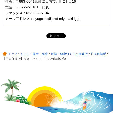
住所：〒883-0041宮崎県日向市北町2丁目16
電話：0982-52-5101（代表）
ファックス：0982-52-5104
メールアドレス：hyuga-hc@pref.miyazaki.lg.jp
トップ
>
くらし・健康・福祉
>
保健・健康づくり
>
保健所
>
日向保健所
>
【日向保健所】ひきこもり・こころの健康相談