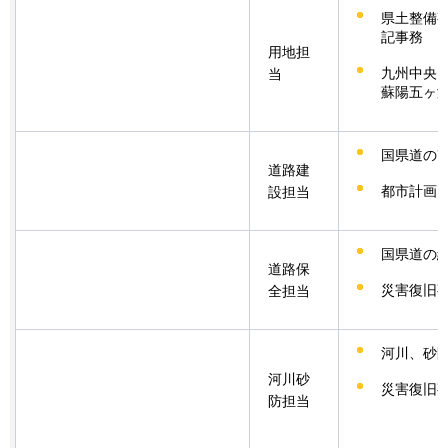
県土整備
記事務
用地担
九州中央
当
蘇陽五ヶ
国県道の
道路建
都市計画
設担当
国県道の
道路保
災害復旧
全担当
河川、砂
河川砂
災害復旧
防担当