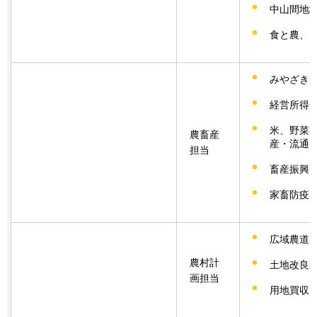
中山間地
食と農、
みやざき
経営所得
米、野菜
農畜産
産・流通
担当
畜産振興
家畜防疫
広域農道
農村計
土地改良
画担当
用地買収