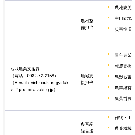
農地防災
中山間地
農村整
備担当
災害復旧
青年農業
就農支援
地域農業支援課
（電話：0982-72-2158）
地域支
鳥獣被害
（E-mail：nishiusuki-nogyofuk
援担当
農業経営
yu＊pref.miyazaki.lg.jp）
集落営農
作物・工
農畜産
農業機械
経営担