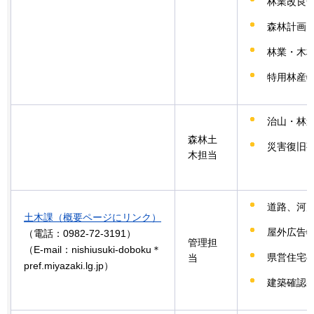
林業改良
森林計画
林業・木
特用林産
治山・林
森林土
災害復旧
木担当
道路、河
土木課（概要ページにリンク）
屋外広告
（電話：0982-72-3191）
管理担
（E-mail：nishiusuki-doboku＊
県営住宅
当
pref.miyazaki.lg.jp）
建築確認