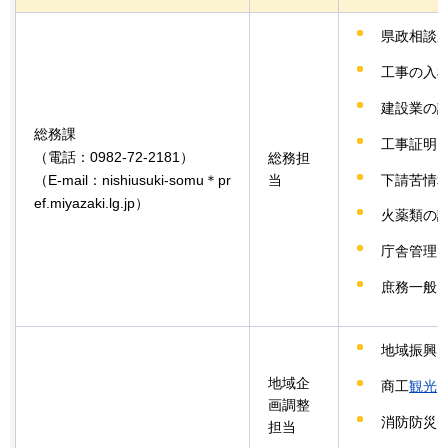
県政相談
工事の入
建設業の
総務課
工事証明
（電話：0982-72-2181）
総務担
下請苦情
（E-mail：nishiusuki-somu＊pr
当
ef.miyazaki.lg.jp）
火薬類の
庁舎管理
庶務一般
地域振興
地域企
商工
観光
画調整
消防防災
担当