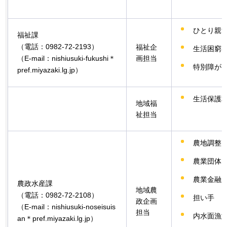
ひとり親
福祉課
（電話：0982-72-2193）
福祉企
生活困窮
（E-mail：nishiusuki-fukushi＊
画担当
特別障が
pref.miyazaki.lg.jp）
生活保護
地域福
祉担当
農地調整
農業団体
農業金融
農政水産課
地域農
（電話：0982-72-2108）
担い手
政企画
（E-mail：nishiusuki-noseisuis
担当
内水面漁
an＊pref.miyazaki.lg.jp）