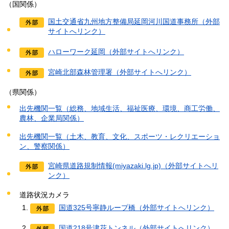
（国関係）
国土交通省九州地方整備局延岡河川国道事務所（外部
サイトへリンク）
ハローワーク延岡（外部サイトへリンク）
宮崎北部森林管理署（外部サイトへリンク）
（県関係）
出先機関一覧（総務、地域生活、福祉医療、環境、商工労働、
農林、企業局関係）
出先機関一覧（土木、教育、文化、スポーツ・レクリエーショ
ン、警察関係）
宮崎県道路規制情報(miyazaki.lg.jp)（外部サイトへリ
ンク）
道路状況カメラ
国道325号寧静ループ橋（外部サイトへリンク）
国道218号津花トンネル（外部サイトへリンク）