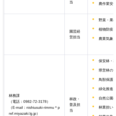
当
農作業安
野菜・果
植物防疫
園芸経
営担当
農業気象
保安林・
県営林の
鳥獣保護
緑化推進
林務課
自然公園
林政・
（電話：0982-72-3178）
普及担
林業担い
（E-mail：nishiusuki-rimmu＊p
当
ref.miyazaki.lg.jp）