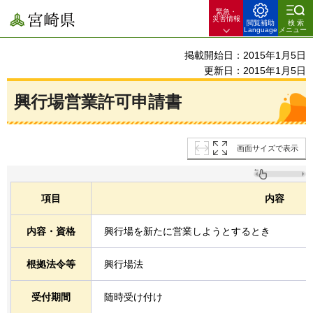
緊急・
宮崎県
災害情報
閲覧補助
検索
Language
メニュー
掲載開始日：2015年1月5日
更新日：2015年1月5日
興行場営業許可申請書
画面サイズで表示
項目
内容
内容・資格
興行場を新たに営業しようとするとき
根拠法令等
興行場法
受付期間
随時受け付け