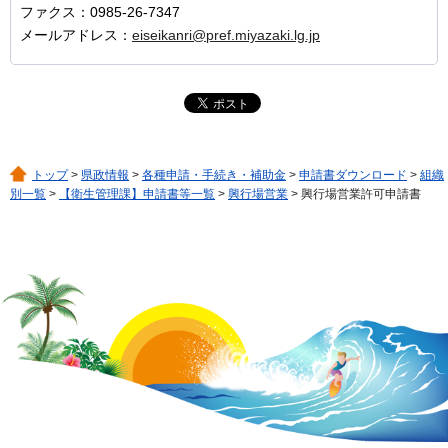
ファクス：0985-26-7347
メールアドレス：
eiseikanri@pref.miyazaki.lg.jp
トップ
>
県政情報
>
各種申請・手続き・補助金
>
申請書ダウンロード
>
組織
別一覧
>
【衛生管理課】申請書等一覧
>
興行場営業
> 興行場営業許可申請書