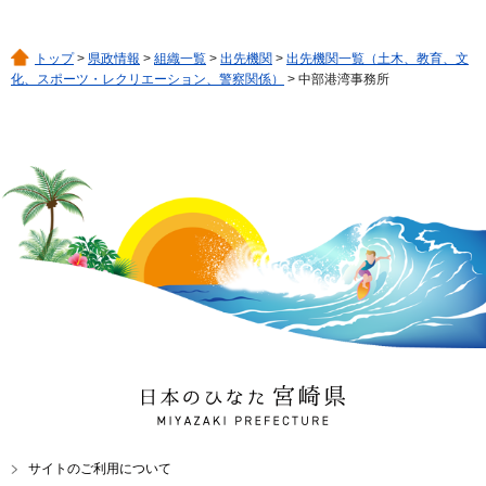
トップ
>
県政情報
>
組織一覧
>
出先機関
>
出先機関一覧（土木、教育、文
化、スポーツ・レクリエーション、警察関係）
> 中部港湾事務所
日本のひなた 宮崎県
MIYAZAKI PREFECTURE
サイトのご利用について