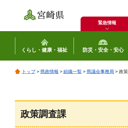
宮崎県
緊急情報
くらし・健康・福祉
防災・安全・安心
トップ
>
県政情報
>
組織一覧
>
県議会事務局
> 政
政策調査課