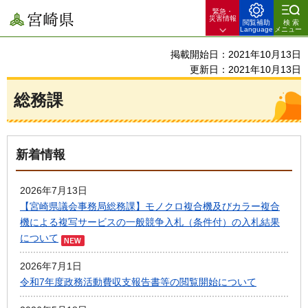
緊急・
宮崎県
災害情報
閲覧補助
検索
Language
メニュー
掲載開始日：2021年10月13日
更新日：2021年10月13日
総務課
新着情報
2026年7月13日
【宮崎県議会事務局総務課】モノクロ複合機及びカラー複合
機による複写サービスの一般競争入札（条件付）の入札結果
について
2026年7月1日
令和7年度政務活動費収支報告書等の閲覧開始について