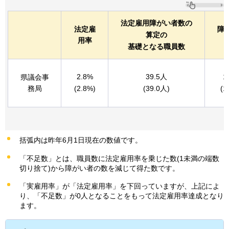
法定雇用障がい者数の
法定雇
障
算定の
用率
基礎となる職員数
2.8%
39.5人
1
県議会事
務局
(2.8%)
(39.0人)
(1
括弧内は昨年6月1日現在の数値です。
「不足数」とは、職員数に法定雇用率を乗じた数(1未満の端数
切り捨て)から障がい者の数を減じて得た数です。
「実雇用率」が「法定雇用率」を下回っていますが、上記によ
り、「不足数」が0人となることをもって法定雇用率達成となり
ます。