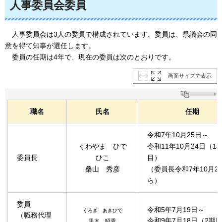
人事委員会委員
人
事委員会は3人の委員で構成されています。委員は、県議会の同
意を得て知事が選任します。
委
員の任期は4年で、現在の委員は次のとおりです。
画面サイズで表示
職名
氏名
任期
令和7年10月25日～
くわやま ひで
令和11年10月24日（1
委員長
ひこ
目）
桑山 秀彦
（委員長令和7年10月2
ら）
委員
令和5年7月19日～
くろぎ あきひで
（職務代理
令和9年7月18日（2期
黒木 昭秀