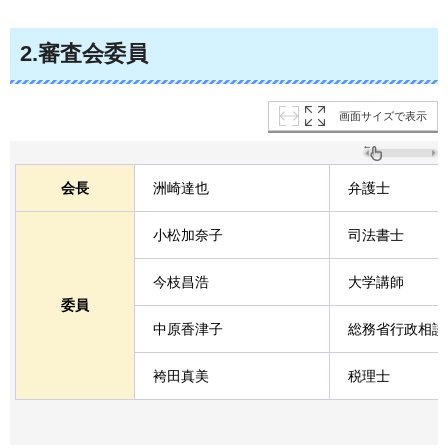
2.審査会委員
画面サイズで表示
会長
洲崎達也
弁護士
小松加奈子
司法書士
今枝昌浩
大学講師
委員
中原香津子
総務省行政相談
袴田真美
税理士