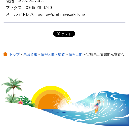
電話：
0985-26-7003
ファクス：0985-28-8760
メールアドレス：
somu@pref.miyazaki.lg.jp
トップ
>
県政情報
>
情報公開・監査
>
情報公開
> 宮崎県公文書開示審査会