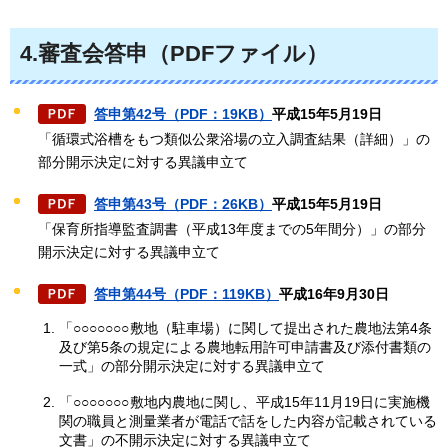
4.審査会答申（PDFファイル）
答申第42号（PDF：19KB）
平成15年5月19日
「循環式浴槽をもつ類似公衆浴場の立入調査結果（詳細）」の
部分開示決定に対する異議申立て
答申第43号（PDF：26KB）
平成15年5月19日
「保育所指導監査調書（平成13年度までの5年間分）」の部分
開示決定に対する異議申立て
答申第44号（PDF：119KB）
平成16年9月30日
「○○○○○○○
敷地（駐車場）に関して提出された農地法第4条
及び第5条の規定による農地転用許可申請書及び添付書類の
一式」の部分開示決定に対する異議申立て
「○○○○○○○
敷地内農地に関し、平成15年11月19日に実施機
関の職員と測量業者が電話で話をした内容が記載されている
文書」の不開示決定に対する異議申立て