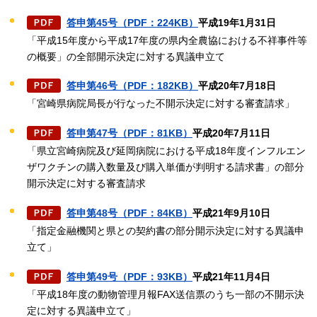
答申第45号（PDF：224KB）
平成19年1月31日
「平成15年度から平成17年度の県内全農協における不祥事件等
の概要」の全部開示決定に対する異議申立て
答申第46号（PDF：182KB）
平成20年7月18日
「宮崎県病院局長が行なった不開示決定に対する審査請求」
答申第47号（PDF：81KB）
平成20年7月11日
「県立宮崎病院及び延岡病院における平成18年度インフルエン
ザワクチンの購入数量及び購入単価が判明する請求書」の部分
開示決定に対する審査請求
答申第48号（PDF：84KB）
平成21年9月10日
「指定金融機関と県との契約書の部分開示決定に対する異議申
立て」
答申第49号（PDF：93KB）
平成21年11月4日
「平成18年度の動物管理月報FAX送信票のうち一部の不開示決
定に対する異議申立て」