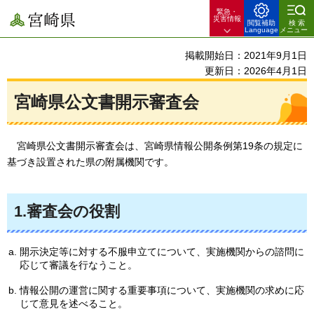
緊急・
宮崎県
災害情報
閲覧補助
検索
Language
メニュー
掲載開始日：2021年9月1日
更新日：2026年4月1日
宮崎県公文書開示審査会
宮崎県
公文書開示審査会は、宮崎県情報公開条例第19条の規定に
基づき設置された県の附属機関です。
1.審査会の役割
開示決定等に対する不服申立てについて、実施機関からの諮問に
応じて審議を行なうこと。
情報公開の運営に関する重要事項について、実施機関の求めに応
じて意見を述べること。