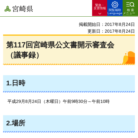
緊急・
宮崎県
災害情報
閲覧補助
検索
Language
メニュー
掲載開始日：2017年8月24日
更新日：2017年8月24日
第117回宮崎県公文書開示審査会
（議事録）
1.日時
平
成29月8月24日（木曜日）午前9時30分～午前10時
2.場所