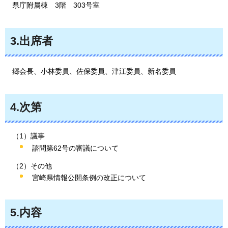
県
庁附属棟
3階
303
号室
3.出席者
郷
会長、小林委員、佐保委員、津江委員、新名委員
4.次第
（1）議事
諮問第62号の審議について
（2）その他
宮崎県情報公開条例の改正について
5.内容