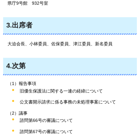
県
庁9号館
932
号室
3.出席者
大迫
会長、小林委員、佐保委員、津江委員、新名委員
4.次第
（1）報告事項
旧優生保護法に関する一連の経緯について
公文書開示請求に係る事務の未処理事案について
（2）議事
諮問第66号の審議について
諮問第67号の審議について