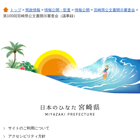
トップ
>
県政情報
>
情報公開・監査
>
情報公開
>
宮崎県公文書開示審査会
>
第100回宮崎県公文書開示審査会（議事録）
日本のひなた 宮崎県
MIYAZAKI PREFECTURE
サイトのご利用について
アクセシビリティ方針