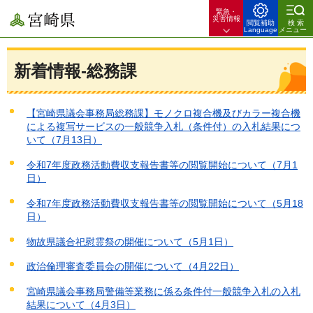
緊急・
宮崎県
災害情報
閲覧補助
検索
Language
メニュー
新着情報-総務課
【宮崎県議会事務局総務課】モノクロ複合機及びカラー複合機
による複写サービスの一般競争入札（条件付）の入札結果につ
いて（7月13日）
令和7年度政務活動費収支報告書等の閲覧開始について（7月1
日）
令和7年度政務活動費収支報告書等の閲覧開始について（5月18
日）
物故県議合祀慰霊祭の開催について（5月1日）
政治倫理審査委員会の開催について（4月22日）
宮崎県議会事務局警備等業務に係る条件付一般競争入札の入札
結果について（4月3日）