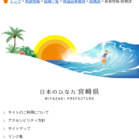
トップ
>
県政情報
>
組織一覧
>
県議会事務局
>
総務課
> 新着情報-総務課
日本のひなた 宮崎県
MIYAZAKI PREFECTURE
サイトのご利用について
アクセシビリティ方針
サイトマップ
リンク集