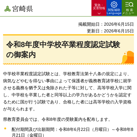
緊急・
宮崎県
災害情報
閲覧補助
検索
Language
メニュー
掲載開始日：2026年6月15日
更新日：2026年6月15日
令和8年度中学校卒業程度認定試験
の御案内
中学校卒業程度認定試験とは、学校教育法第十八条の規定により、
病気などやむを得ない事由によって保護者が義務教育諸学校に就学
させる義務を猶予又は免除された子等に対して、高等学校入学に関
し、中学校を卒業した者と同等以上の学力があるかどうかを認定す
るために国が行う試験であり、合格した者には高等学校の入学資格
が与えられます。
県教育委員会では、令和8年度の受験案内を配布します。
配付期間及び出願期間：令和8年6月22日（月曜日）～令和8年8
月21日（金曜日）