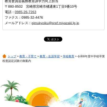
教育委員会義務教育課学力向上担当
〒880-8502 宮崎県宮崎市橘通東1丁目9番10号
電話：
0985-26-7263
ファクス：0985-32-4476
メールアドレス：
gimukyoiku@pref.miyazaki.lg.jp
トップ
>
教育・子育て
>
教育・生涯学習
>
学校教育
> 令和8年度中学校卒業
程度認定試験の御案内