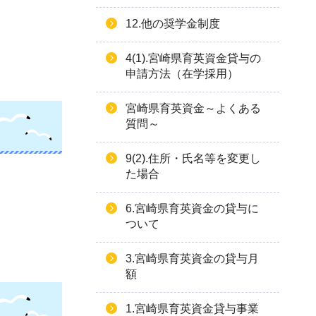
12.他の奨学金制度
4(1).宮崎県育英資金貸与の
申請方法（在学採用）
宮崎県育英資金～よくある
質問～
9(2).住所・氏名等を変更し
た場合
6.宮崎県育英資金の貸与に
ついて
3.宮崎県育英資金の貸与月
額
1.宮崎県育英資金貸与事業