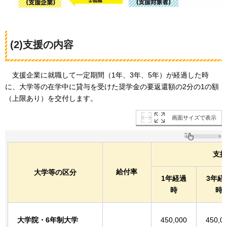
(2)支援の内容
支援企業に就職して一定期間（1年、3年、5年）が経過した時
に、大学等の在学中に貸与を受けた奨学金の
要返還額の2分の1の額
（上限あり）を交付します。
画面サイズで表示
支
給付率
大学等の区分
1年経過
3年経
時
時
大学院・6年制大学
450,000
450,0