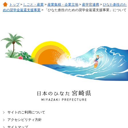
トップ
>
しごと・産業
>
産業集積・企業立地
>
産学官連携
>
ひなた創生のた
めの奨学金返還支援事業
> 「ひなた創生のための奨学金返還支援事業」について
日本のひなた 宮崎県
MIYAZAKI PREFECTURE
サイトのご利用について
アクセシビリティ方針
サイトマップ