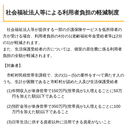
社会福祉法人等による利用者負担の軽減制度
社会福祉法人等が
提供する一部の介護保険サービスを低所得者の
方が受ける場合、利用者負担の4分の1(老齢福祉年金受給者等は2分
の1)が軽減されます。
また、生活保護受給者の方については、個室の居住費に係る利用者
負担の全額が軽減されます。
【対象者】
市町村民税
世帯非課税で、次の(1)～(5)の要件をすべて満たす人の
うち、生計が困難であると市町村が認めた人及び生活保護受給者
(1)年間収入が単身世帯で150万円(世帯員が1人増えるごとに50万
円を加えた額)以下であること
(2)預貯金等が単身世帯で350万円(世帯員が1人増えるごとに100
万円を加えた額)以下であること
(3)日常生活に供する資産以外に活用できる資産がないこと