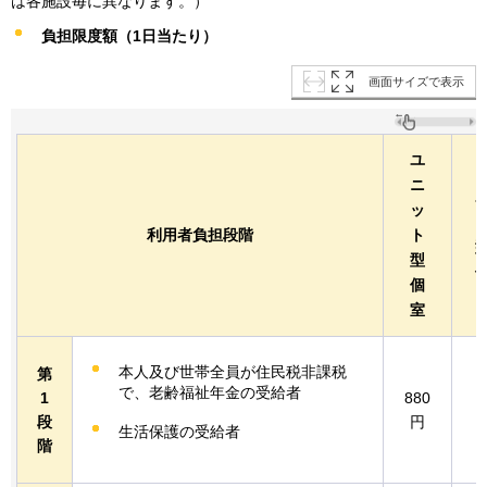
は各施設毎に異なります。）
負担限度額（1日当たり）
画面サイズで表示
ユ
ニ
ッ
利用者負担段階
ト
型
個
室
本人及び世帯全員が住民税非課税
第
で、老齢福祉年金の受給者
1
880
5
段
円
生活保護の受給者
階