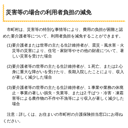
災害等の場合の利用者負担の減免
市町
村は、災害等の特別な事情等により、費用の負担が困難と認
めた要介護者等について、利用者負担を減免することができます。
(1)要介護者または世帯の主たる生計維持者が、震災・風水害・火
災等の災害により、住宅・家財等やその他の財産について、著
しい災害を受けた場合
(2)要介護者等の世帯の主たる生計維持者が、1.死亡、または2.心
身に重大な障がいを受けたり、長期入院したことにより、収入
が著しく減少した場合
(3)要介護者等の世帯の主たる生計維持者が、1.事業や業務の休廃
止・事業の著しい損失・失業等、または2.干ばつ・冷害・凍霜
害等による農作物の不作や不漁等により収入が著しく減少した
場合
注意：
詳しくは、お住まいの市町村の介護保険担当窓口にお尋ね
ください。