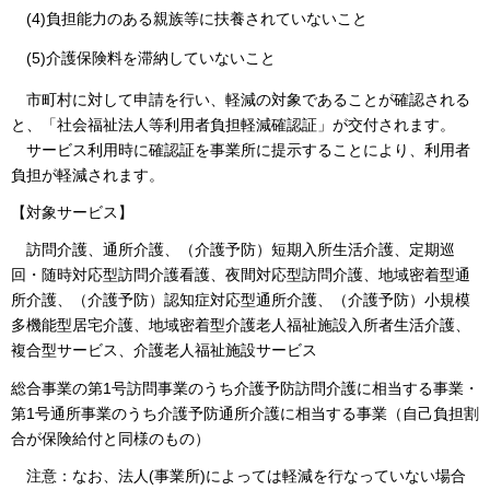
(4)負担能力のある親族等に扶養されていないこと
(5)介護保険料を滞納していないこと
市町村に
対して申請を行い、軽減の対象であることが確認される
と、「社会福祉法人等利用者負担軽減確認証」が交付されます。
サービス利用時に
確認証を事業所に提示することにより、利用者
負担が軽減されます。
【対象サービス】
訪問介護、
通所介護、（介護予防）短期入所生活介護、定期巡
回・随時対応型訪問介護看護、夜間対応型訪問介護、地域密着型通
所介護、（介護予防）認知症対応型通所介護、（介護予防）小規模
多機能型居宅介護、地域密着型介護老人福祉施設入所者生活介護、
複合型サービス、介護老人福祉施設サービス
総合事業の第1号訪問事業のうち介護予防訪問介護に相当する事業・
第1号通所事業のうち介護予防通所介護に相当する事業（自己負担割
合が保険給付と同様のもの）
注意：
なお、法人(事業所)によっては軽減を行なっていない場合