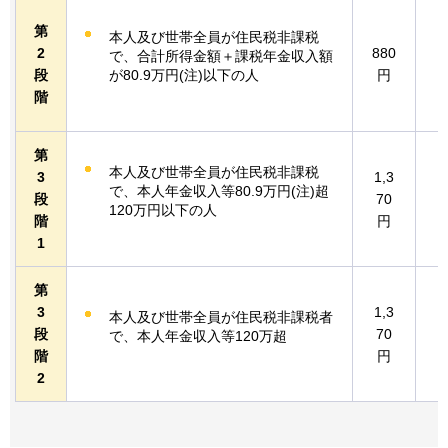
第
本人及び世帯全員が住民税非課税
2
880
5
で、合計所得金額＋課税年金収入額
が80.9万円(注)以下の人
段
円
階
第
本人及び世帯全員が住民税非課税
3
1,3
1
で、本人年金収入等80.9万円(注)超
段
70
120万円以下の人
階
円
1
第
3
1,3
本人及び世帯全員が住民税非課税者
1
段
70
で、本人年金収入等120万超
階
円
2