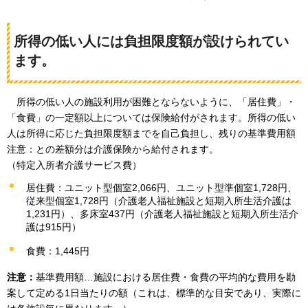
所得の低い人には負担限度額が設けられてい
ます。
所得の低い人の
施設利用が困難とならないように、「居住費」・
「食費」の一定額以上については保険給付がされます。所得の低い
人は所得に応じた負担限度額までを自己負担し、残りの基準費用額
注意：との差額分は介護保険から給付されます。
（特定入所者介護サービス費）
居住費：ユニット型個室2,066円、ユニット型準個室1,728円、
従来型個室1,728円（介護老人福祉施設と短期入所生活介護は
1,231円）、多床室437円（介護老人福祉施設と短期入所生活介
護は915円）
食費：1,445円
注意：
基準費用額…施設における居住費・食費の平均的な費用を勘
案して定める1日当たりの額（これは、標準的な目安であり、実際に