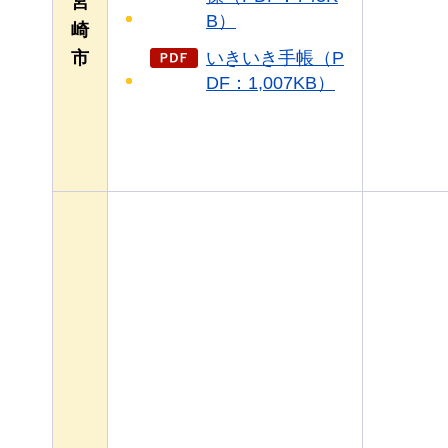
宮
B）
崎
いきいき手帳（P
市
DF：1,007KB）