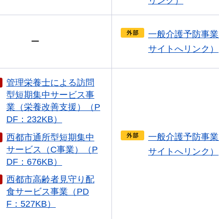
リンク）
一般介護予防事業
ー
サイトへリンク）
管理栄養士による訪問
型短期集中サービス事
業（栄養改善支援）（P
DF：232KB）
一般介護予防事業
西都市通所型短期集中
サービス（C事業）（P
サイトへリンク）
DF：676KB）
西都市高齢者見守り配
食サービス事業（PD
F：527KB）