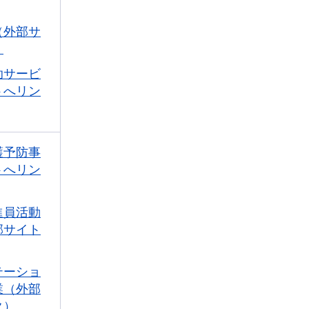
（外部サ
）
助サービ
トへリン
護予防事
トへリン
進員活動
部サイト
テーショ
業（外部
ク）