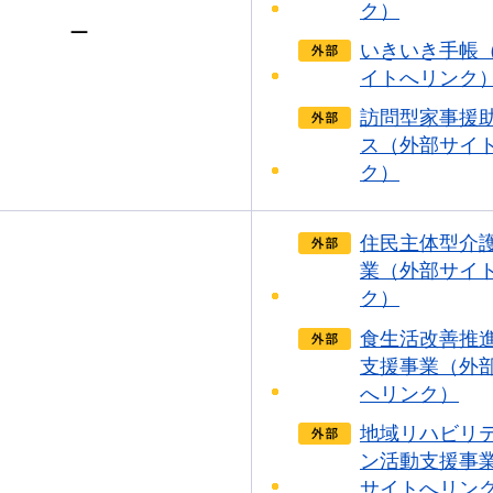
ク）
ー
いきいき手帳
イトへリンク
訪問型家事援
ス（外部サイ
ク）
住民主体型介
業（外部サイ
ク）
食生活改善推
支援事業（外
へリンク）
地域リハビリ
ン活動支援事
サイトへリン