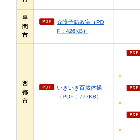
串
介護予防教室（PD
間
F：426KB）
市
西
いきいき百歳体操
都
（PDF：777KB）
市