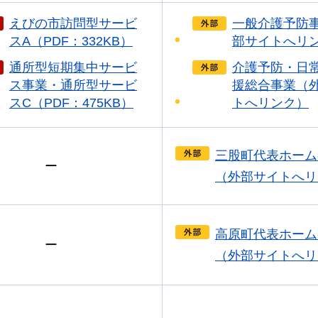
えびの市訪問型サービ
一般介護予防
スA（PDF：332KB）
部サイトへリ
通所型短期集中サービ
介護予防・日
ス事業・通所型サービ
援総合事業（
スC（PDF：475KB）
トへリンク）
三股町代表ホーム
ー
（外部サイトへリ
高原町代表ホーム
ー
（外部サイトへリ