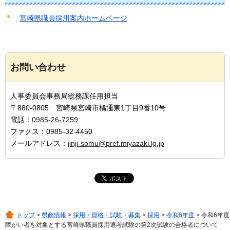
宮崎県職員採用案内ホームページ
お問い合わせ
人事委員会事務局総務課任用担当
〒880-0805 宮崎県宮崎市橘通東1丁目9番10号
電話：
0985-26-7259
ファクス：0985-32-4450
メールアドレス：
jinji-somu@pref.miyazaki.lg.jp
トップ
>
県政情報
>
採用・資格・試験・募集
>
採用
>
令和6年度
> 令和6年度
障がい者を対象とする宮崎県職員採用選考試験の第2次試験の合格者について