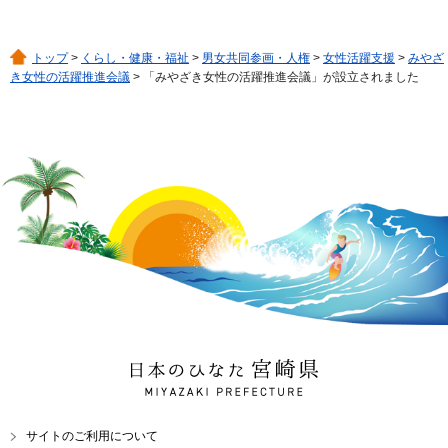
トップ
>
くらし・健康・福祉
>
男女共同参画・人権
>
女性活躍支援
>
みやざ
き女性の活躍推進会議
> 「みやざき女性の活躍推進会議」が設立されました
日本のひなた 宮崎県
MIYAZAKI PREFECTURE
サイトのご利用について