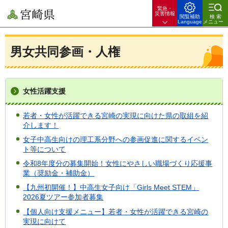
緊急・
宮崎県
災害情報
閲覧補助
検索
Language
メニュー
男女共同参画・人権
女性活躍支援
若者・女性が活躍できる宮崎の実現に向けた県の取組を紹
介します！
女子中高生向けの理工系分野への参画促進に関するイベン
ト等について
令和8年度分の募集開始！女性にやさしい職場づくり応援事
業（奨励金・補助金）
【九州初開催！】中高生女子向け「Girls Meet STEM」
2026夏ツアー参加者募集
【個人向け支援メニュー】若者・女性が活躍できる宮崎の
実現に向けて