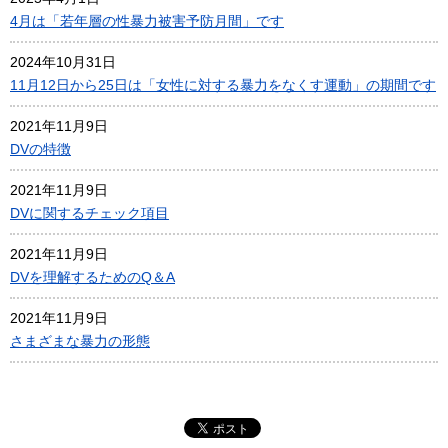
4月は「若年層の性暴力被害予防月間」です
2024年10月31日
11月12日から25日は「女性に対する暴力をなくす運動」の期間です
2021年11月9日
DVの特徴
2021年11月9日
DVに関するチェック項目
2021年11月9日
DVを理解するためのQ＆A
2021年11月9日
さまざまな暴力の形態