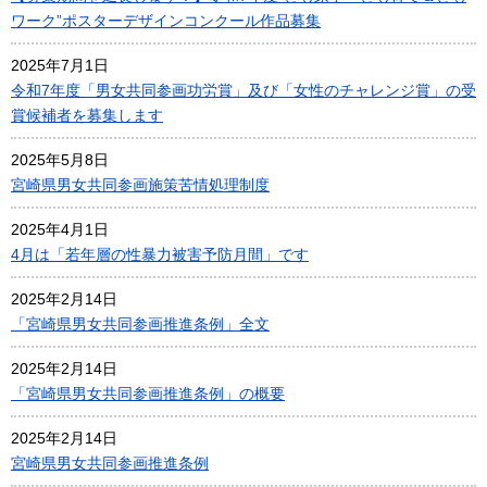
ワーク”ポスターデザインコンクール作品募集
2025年7月1日
令和7年度「男女共同参画功労賞」及び「女性のチャレンジ賞」の受
賞候補者を募集します
2025年5月8日
宮崎県男女共同参画施策苦情処理制度
2025年4月1日
4月は「若年層の性暴力被害予防月間」です
2025年2月14日
「宮崎県男女共同参画推進条例」全文
2025年2月14日
「宮崎県男女共同参画推進条例」の概要
2025年2月14日
宮崎県男女共同参画推進条例