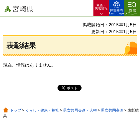
緊急・
宮崎県
災害情報
閲覧補助
検索
Language
メニュー
掲載開始日：2015年1月5日
更新日：2015年1月5日
表彰結果
現在、情報はありません。
トップ
>
くらし・健康・福祉
>
男女共同参画・人権
>
男女共同参画
> 表彰結
果