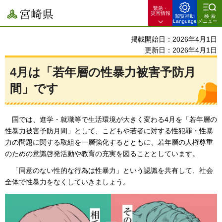
緊急・
宮崎県
災害情報
閲覧補助
検索
Language
メニュー
掲載開始日：2026年4月1日
更新日：2026年4月1日
4月は「若年層の性暴力被害予防月
間」です
国
では、進学・就職等で生活環境が大きく変わる4月を「若年層の
性暴力被害予防月間」として、こどもや若者に対する性犯罪・性暴
力の問題に関する取組を一層強化するとともに、若年層の人権尊重
のための意識啓発活動や教育の充実を図ることとしています。
「
同意のない性的な行為は性暴力」という認識を共有して、社会
全体で性暴力をなくしていきましょう。