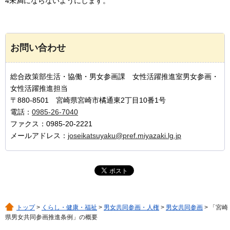
4未満にならないようにします。
お問い合わせ
総合政策部生活・協働・男女参画課 女性活躍推進室男女参画・
女性活躍推進担当
〒880-8501 宮崎県宮崎市橘通東2丁目10番1号
電話：
0985-26-7040
ファクス：0985-20-2221
メールアドレス：
joseikatsuyaku@pref.miyazaki.lg.jp
トップ
>
くらし・健康・福祉
>
男女共同参画・人権
>
男女共同参画
> 「宮崎
県男女共同参画推進条例」の概要