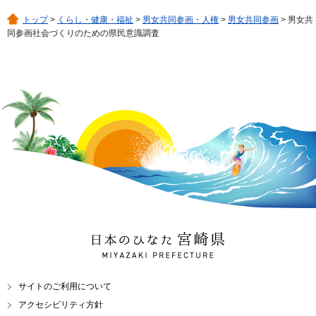
トップ
>
くらし・健康・福祉
>
男女共同参画・人権
>
男女共同参画
> 男女共
同参画社会づくりのための県民意識調査
日本のひなた 宮崎県
MIYAZAKI PREFECTURE
サイトのご利用について
アクセシビリティ方針