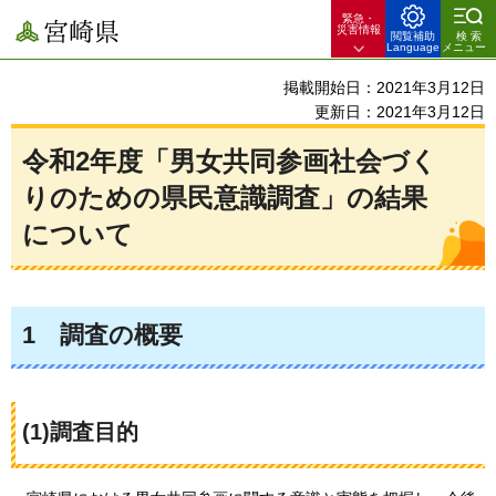
緊急・
宮崎県
災害情報
閲覧補助
検索
Language
メニュー
掲載開始日：2021年3月12日
更新日：2021年3月12日
令和2年度「男女共同参画社会づく
りのための県民意識調査」の結果
について
1
調
査の概要
(1)調査目的