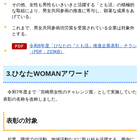
その他、女性も男性もいきいきと活躍する「とも活」の積極的
な取組により、男女共同参画の推進に寄与し、顕著な成果をあ
げている。
これまで、男女共同参画功労賞を受賞されている企業は対象外
とする。
令和8年度「ひなたの『とも活』推進企業表彰」チラシ
（PDF：233KB）
3.ひなたWOMANアワード
令和7
年度まで「宮崎県女性のチャレンジ賞」として実施していた
表彰の名称を改称しました。
表彰の対象
起
業、職場での活動、地域活動などに取り組み活躍する、県内に