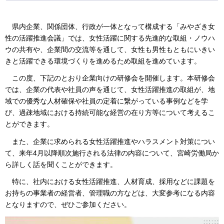
県内企業、
関係団体、行政が一体となって構成する「みやざき女
性の活躍推進会議」では、女性活躍に関する先進的な取組・ノウハ
ウの共有や、企業間の交流等を通して、女性も男性もともにいきい
きと活躍できる環境づくりを進めるため取組を進めています。
この度、下記のとおり企業向けの研修会を開催します。本研修会
では、企業の
代表や社員の声を通じて、女性活躍推進の取組が、地
域での優秀な人材確保や社員の定着に繋がっている事例などを学
び、過疎地域における持続可能な経営の在り方等について考えるこ
とができます。
また、
企業に求められる女性活躍推進やハラスメント対策につい
て、来年4月以降順次施行される法律の内容について、宮崎労働局か
ら詳しく話を聞くことができます。
特に、社内における女性
活躍推進、人材育成、採用などに課題を
お持ちの事業者の経営者、管理職の方などは、大変参考になる内容
となりますので、ぜひご参加ください。