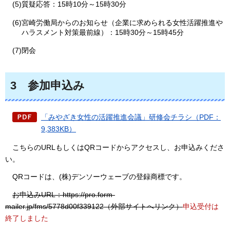
(5)質疑応答：15時10分～15時30分
(6)宮崎労働局からのお知らせ（企業に求められる女性活躍推進や
ハラスメント対策最前線）：15時30分～15時45分
(7)閉会
3
参
加申込み
「みやざき女性の活躍推進会議」研修会チラシ（PDF：
9,383KB）
こちらのURLもしくはQRコードからアクセスし、お申込みくださ
い。
QRコードは、(株)デンソーウェーブの登録商標です。
お申込みURL：
https://pro.form-
mailer.jp/fms/5778d00f339122（外部サイトへリンク）
申込受付は
終了しました