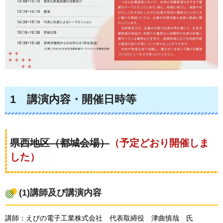
1
講演内容・開催
日時等
県西地区（都城会場）
（予定どおり開催しま
した）
(1)講師及び講演内容
講師：えびの電子工業株式会社
代表
取締役
津曲慎
哉
氏