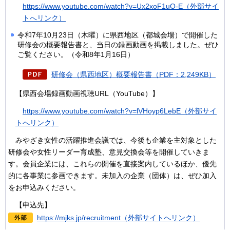
https://www.youtube.com/watch?v=Ux2xoF1uO-E（外部サイ
トへリンク）
令和7年10月23日（木曜）に県西地区（都城会場）で開催した
研修会の概要報告書と、当日の録画動画を掲載しました。ぜひ
ご覧ください。（令和8年1月16日）
研修会（県西地区）概要報告書（PDF：2,249KB）
【県西会場
録画動画視聴URL（YouTube）】
https://www.y
outube.com/watch?v=lVHoyp6LebE（外部サイ
トへリンク）
みやざ
き女性の活躍推進会議では、今後も企業を主対象とした
研修会や女性リーダー育成塾、意見交換会等を開催していきま
す。会員企業には、これらの開催を直接案内しているほか、優先
的に各事業に参画できます。未加入の企業（団体）は、ぜひ加入
をお申込みください。
【申込先
】
https://mjks.jp/recruitment（外部サイトへリンク）