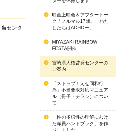
ターを休館します
映画上映会＆アフタートー
ク「ノルマル17歳。ーわた
。当センタ
したちはADHDー」
MIYAZAKI RAINBOW
FESTA開催！
宮崎県人権啓発センターの
ご案内
「ストップ！えせ同和行
為」不当要求対応マニュア
ル（冊子・チラシ）につい
て
「性の多様性の理解にむけ
た職員ハンドブック」を作
成しました