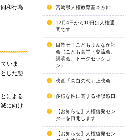
せ同和行為
宮崎県人権教育基本方針
12月4日から10日は人権週
間です
目指せ！こどもまんなか社
会（こども食堂・交流会、
講演会、トークセッショ
していま
ン）
然とした態
映画「真白の恋」上映会
ことによる
多様な性に関する相談窓口
撲滅に向け
【お知らせ】人権啓発セン
ターを再開します
【お知らせ】人権啓発セン