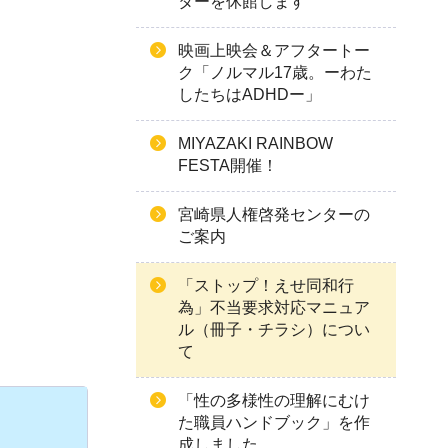
ターを休館します
映画上映会＆アフタートー
ク「ノルマル17歳。ーわた
したちはADHDー」
MIYAZAKI RAINBOW
FESTA開催！
宮崎県人権啓発センターの
ご案内
「ストップ！えせ同和行
為」不当要求対応マニュア
ル（冊子・チラシ）につい
て
「性の多様性の理解にむけ
た職員ハンドブック」を作
成しました