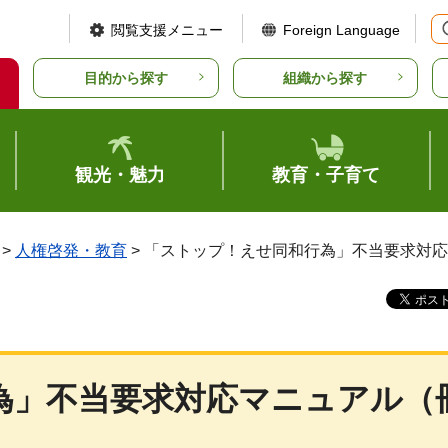
閲覧支援メニュー
Foreign Language
目的から探す
組織から探す
観光・魅力
教育・子育て
>
人権啓発・教育
> 「ストップ！えせ同和行為」不当要求対
為」不当要求対応マニュアル（