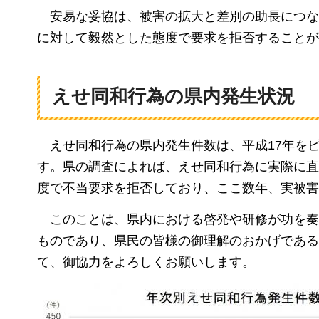
安易な妥協は
、被害の拡大と差別の助長につ
に対して毅然とした態度で要求を拒否することが
えせ同和行為の県内発生状況
えせ同和行為の
県内発生件数は、平成17年を
す。県の調査によれば、えせ同和行為に実際に直
度で不当要求を拒否しており、ここ数年、実被害
このことは、
県内における啓発や研修が功を
ものであり、県民の皆様の御理解のおかげである
て、御協力をよろしくお願いします。