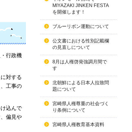
MIYAZAKI JINKEN FESTA
を開催します！
ブルーリボン運動について
公文書における性別記載欄
の見直しについて
人・行政機
8月は人権啓発強調月間で
す
題に対する
北朝鮮による日本人拉致問
り、工事の
題について
宮崎県人権尊重の社会づく
つけ込んで
り条例について
け、偏見や
宮崎県人権教育基本資料