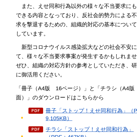
また、
えせ同和行為以外の様々な不当要求にも
できる内容となっており、反社会的勢力による不
求を撃退するための、組織的対応の基本について
しています。
新型コロナウイルス
感染拡大などの社会不安に
て、様々な不当要求事案が発生するかもしれませ
ぜひ、組織の対応方針の参考としていただき、研
に御活用ください。
「冊子（A4版
16ページ
）」と「チラシ（A4版
面
）」のダウンロードはこちらから
冊子「ストップ！えせ同和行為」（P
9,105KB）
チラシ「ストップ！えせ同和行為」