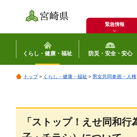
宮崎県
緊急情報
くらし・健康・福祉
防災・安全・安心
トップ
>
くらし・健康・福祉
>
男女共同参画・人権
「ストップ！えせ同和行