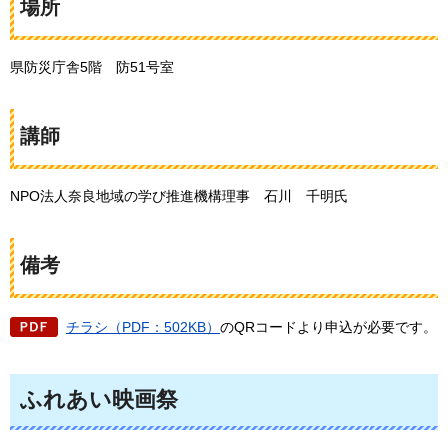
場所
県防災庁舎5階
防51号室
講師
NPO法人奈良地域の学び推進機構理事
石
川
千
明氏
備考
チラシ（PDF：502KB）
のQRコードより申込が必要です。
ふれあい映画祭