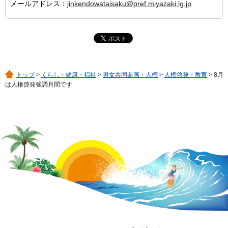
メールアドレス：
jinkendowataisaku@pref.miyazaki.lg.jp
トップ
>
くらし・健康・福祉
>
男女共同参画・人権
>
人権啓発・教育
> 8月
は人権啓発強調月間です