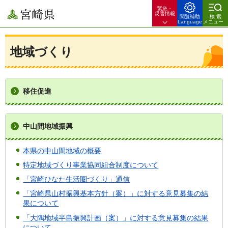
緊急・
宮崎県
災害情報
閲覧補助
検索
Language
メニュー
地域づくり
移住促進
中山間地域振興
本県の中山間地域の概要
特定地域づくり事業協同組合制度について
「宮崎ひなた生活圏づくり」通信
「宮崎県山村振興基本方針（案）」に対する意見募集の結
果について
「大隅地域半島振興計画（案）」に対する意見募集の結果
について