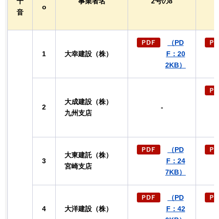
十
事業者名
2
号の8
o
音
（PD
1
大幸建設（株）
F：20
2KB）
大成建設（株）
2
-
九州支店
（PD
大東建託（株）
3
F：24
宮崎支店
7KB）
（PD
4
大洋建設（株）
F：42