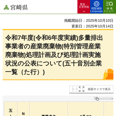
緊急・
宮崎県
災害情報
閲覧補助
検索
Language
メニュー
掲載開始日：2025年10月10日
更新日：2025年10月14日
令和7年度(令和6年度実績)多量排出
事業者の産業廃棄物(特別管理産業
廃棄物)処理計画及び処理計画実施
状況の公表について(五十音別企業
一覧（た行）)
画面サイズで表示
五
N