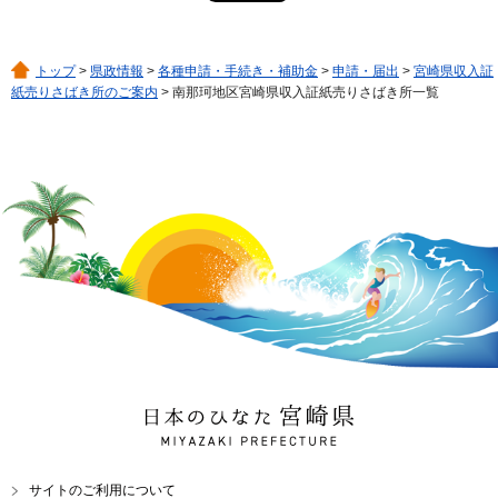
トップ
>
県政情報
>
各種申請・手続き・補助金
>
申請・届出
>
宮崎県収入証
紙売りさばき所のご案内
> 南那珂地区宮崎県収入証紙売りさばき所一覧
日本のひなた 宮崎県
MIYAZAKI PREFECTURE
サイトのご利用について