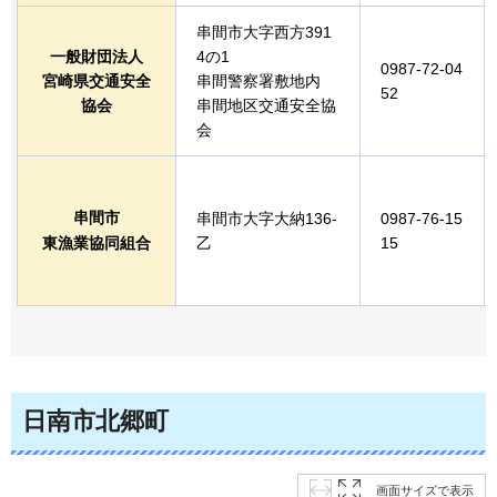
串間市大字西方391
一般財団法人
4の1
0987-72-04
宮崎県交通安全
串間警察署敷地内
52
協会
串間地区交通安全協
会
串間市
串間市大字大納136-
0987-76-15
東漁業協同組合
乙
15
日南市北郷町
画面サイズで表示