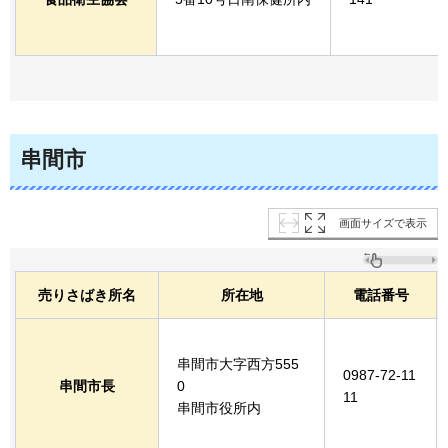
串間市
画面サイズで表示
売りさばき所名
所在地
電話番号
串間市大字西方555
0987-72-11
串間市長
0
11
串間市役所内