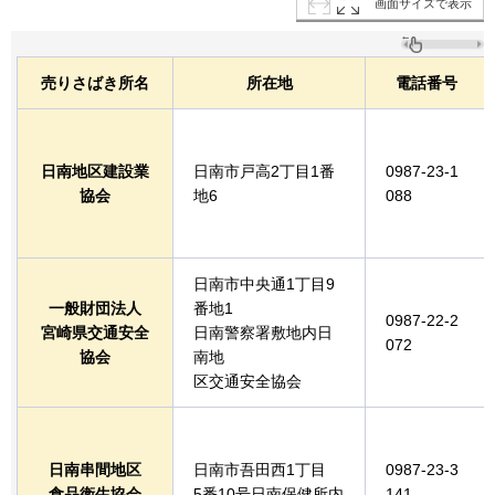
画面サイズで表示
売りさばき所名
所在地
電話番号
日南地区建設業
日南市戸高2丁目1番
0987-23-1
協会
地6
088
日南市中央通1丁目9
一般財団法人
番地1
0987-22-2
宮崎県交通安全
日南警察署敷地内日
072
協会
南地
区交通安全協会
日南串間地区
日南市吾田西1丁目
0987-23-3
食品衛生協会
5番10号日南保健所内
141