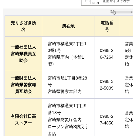
画面サイズで表示
売りさばき所
電話番
所在地
名
号
宮崎市橘通東2丁目1
営業時
一般社団法人
0番1号
0985-2
5分
宮崎県職員互
宮崎県庁内（本館1
6-7264
定休
助会
階）
始
一般財団法人
宮崎市旭1丁目8番28
営業
0985-3
宮崎県警察職
号
定休
2-5009
員互助会
宮崎県警察本部内
始
宮崎市橘通東1丁目9
番18号
営業
有限会社日高
0985-2
宮崎県防災庁舎内
定休
ストアー
7-4856
始
ローソン宮崎S防災庁
舎店