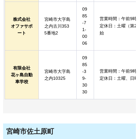
09
85
営業時間：午前9時
株式会社
宮崎市大字島
-7
定休日：土曜（第2
オファサポ
之内古川353
1-
ート
5番地2
始
00
06
09
85
有限会社
営業時間：午前9時
宮崎市大字島
-3
花ヶ島自動
之内10325
9-
定休日：土曜、日曜
車学校
30
30
宮崎市佐土原町