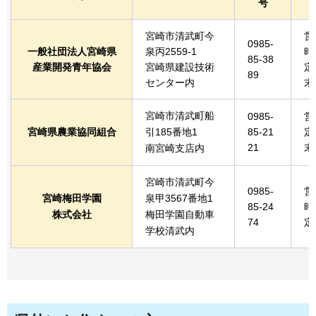
号
宮崎市清武町今
営
0985-
一般社団法人宮崎県
泉丙2559-1
時
85-38
産業開発青年協会
宮崎県建設技術
定
89
センター内
末
宮崎市清武町船
0985-
営
宮崎県農業協同組合
引185番地1
85-21
定
21
末
南宮崎支店内
宮崎市清武町今
0985-
営
宮崎梅田学園
泉甲3567番地1
85-24
時
株式会社
梅田学園自動車
74
定
学校清武内