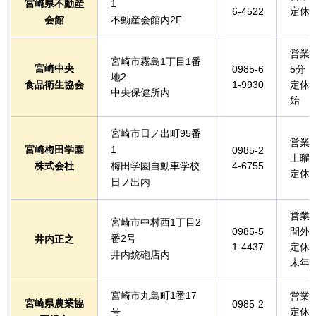
宮崎県不動産
1
6-4522
定休
会館
不動産会館内2F
営業時
宮崎市霧島1丁目1番
宮崎中央
0985-6
5分
地2
食品衛生協会
1-9930
定休
中央保健所内
始
宮崎市日ノ出町95番
営業
宮崎梅田学園
1
0985-2
土曜
株式会社
梅田学園自動車学校
4-6755
定休
日ノ出内
営業
宮崎市中村西1丁目2
0985-5
間外
番2号
井内正之
1-4437
定休
井内銃砲店内
末年
宮崎市丸島町1番17
営業
宮崎県農業協
0985-2
号
定休