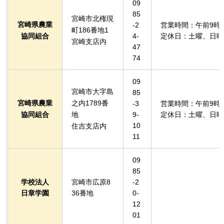
09
85
宮崎市北権現
宮崎県農業
-2
営業時間：午前9時
町186番地1
協同組合
4-
定休日：土曜、日曜
宮崎支店内
47
74
09
宮崎市大字島
85
宮崎県農業
之内1789番
-3
営業時間：午前9時
協同組合
地
9-
定休日：土曜、日曜
10
住吉支店内
11
09
85
学校法人
宮崎市広原8
-2
日章学園
36番地
0-
12
01