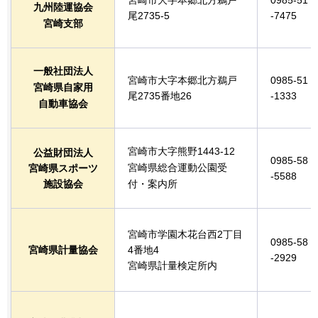
九州陸運協会
尾2735-5
-7475
宮崎支部
一般社団法人
宮崎市大字本郷北方鵜戸
0985-51
宮崎県自家用
尾2735番地26
-1333
自動車協会
宮崎市大字熊野1443-12
公益財団法人
0985-58
宮崎県総合運動公園受
宮崎県スポーツ
-5588
施設協会
付・案内所
宮崎市学園木花台西2丁目
0985-58
宮崎県計量協会
4番地4
-2929
宮崎県計量検定所内