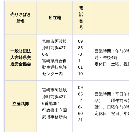
電
売りさばき
話
所在地
所名
番
号
宮崎市阿波岐
09
原町前浜427
85
一般財団法
営業時間：午前8時3
6-5
-3
人宮崎県交
時～午後4時
宮崎県総合自
1-
通安全協会
定休日：土曜、祝日
動車運転免許
01
センター内
10
09
宮崎市阿波岐
85
営業時間：平日午前
原町前浜427
-2
話）、土曜午前9時
6番地384
立薗武博
8-
話）、日曜午前8時
行政書士立薗
60
定休日：祝日、年末
武博事務所内
31