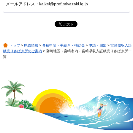
メールアドレス：
kaikei@pref.miyazaki.lg.jp
トップ
>
県政情報
>
各種申請・手続き・補助金
>
申請・届出
>
宮崎県収入証
紙売りさばき所のご案内
> 宮崎地区（宮崎市内）宮崎県収入証紙売りさばき所一
覧