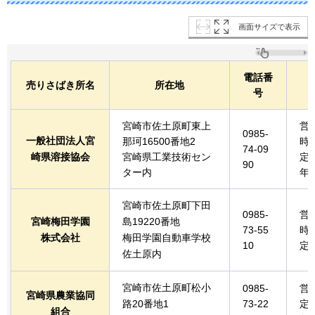
画面サイズで表示
電話番
売りさばき所名
所在地
号
宮崎市佐土原町東上
営
0985-
一般社団法人宮
那珂16500番地2
時
74-09
崎県溶接協会
宮崎県工業技術セン
定
90
ター内
年
宮崎市佐土原町下田
0985-
営
宮崎梅田学園
島19220番地
73-55
時
株式会社
梅田学園自動車学校
10
定
佐土原内
宮崎市佐土原町松小
0985-
営
宮崎県農業協同
路20番地1
73-22
定
組合