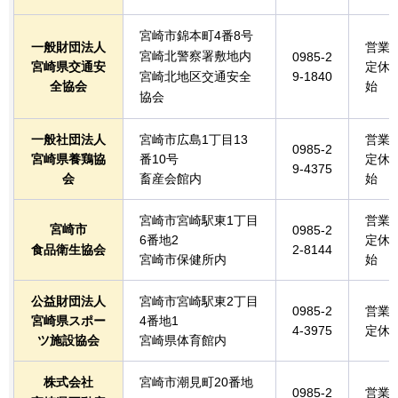
宮崎市錦本町4番8号
一般財団法人
営業
宮崎北警察署敷地内
0985-2
宮崎県交通安
定休
宮崎北地区交通安全
9-1840
全協会
始
協会
一般社団法人
宮崎市広島1丁目13
営業
0985-2
宮崎県養鶏協
番10号
定休
9-4375
会
畜産会館内
始
宮崎市宮崎駅東1丁目
営業
宮崎市
0985-2
6番地2
定休
食品衛生協会
2-8144
宮崎市保健所内
始
公益財団法人
宮崎市宮崎駅東2丁目
0985-2
営業
宮崎県スポー
4番地1
4-3975
定休
ツ施設協会
宮崎県体育館内
株式会社
宮崎市潮見町20番地
0985-2
営業