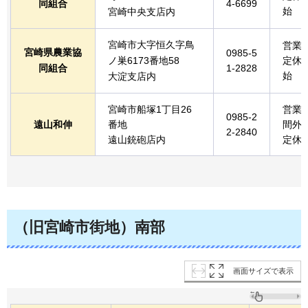
同組合
4-6699
始
宮崎中央支店内
宮崎市大字恒久字鳥
営業
宮崎県農業協
0985-5
ノ巣6173番地58
定休
同組合
1-2828
始
大淀支店内
宮崎市船塚1丁目26
営業
0985-2
遠山和伸
番地
間外
2-2840
遠山銃砲店内
定休
（旧宮崎市街地）南部
画面サイズで表示