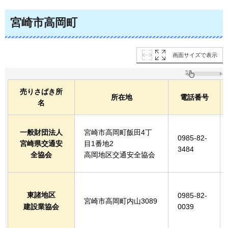
宮崎市高岡町
画面サイズで表示
売りさばき所
所在地
電話番号
名
一般財団法人
宮崎市高岡町飯田4丁
0985-82-
宮崎県交通安
目1番地2
3484
全協会
高岡地区交通安全協会
東諸地区
0985-82-
宮崎市高岡町内山3089
建設業協会
0039