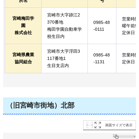
所名
号
宮崎市大字跡江2
宮崎梅田学
営業時間
370番地
0985-48
園
曜午前9
梅田学園自動車学
-0111
株式会社
定休日
校生目内
宮崎市大字浮田3
宮崎県農業
0985-48
営業時間
117番地1
協同組合
-1131
定休日
生目支店内
（旧宮崎市街地）北部
画面サイズで表示