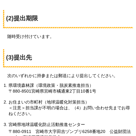
(2)提出期限
随時受け付けています。
(3)提出先
次のいずれかに
持参または郵送により提出してください。
県環境森林課（環境政策・脱炭素推進担当）
〒880-8501宮崎県宮崎市橘通東2丁目10番1号
お住まいの市町村（地球温暖化対策担当）
＜注意＞担当課が不明の場合は、（4）お問い合わせ先までお尋
ねください。
宮崎県地球温暖化防止活動推進センター
〒880-0911
宮崎市大字田吉ヅンブリ6258番地20
公益財団法