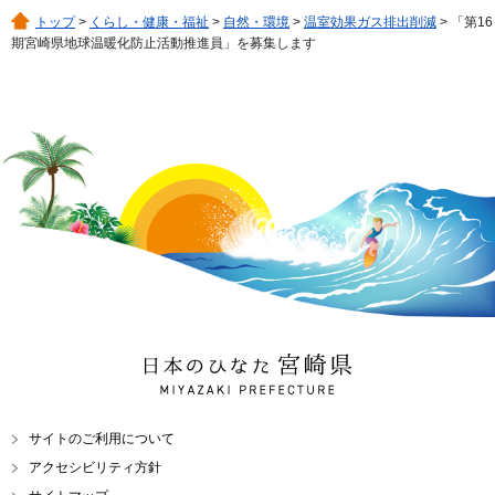
トップ
>
くらし・健康・福祉
>
自然・環境
>
温室効果ガス排出削減
> 「第16
期宮崎県地球温暖化防止活動推進員」を募集します
日本のひなた 宮崎県
MIYAZAKI PREFECTURE
サイトのご利用について
アクセシビリティ方針