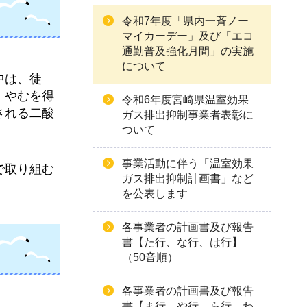
令和7年度「県内一斉ノー
マイカーデー」及び「エコ
通勤普及強化月間」の実施
について
中は、徒
。やむを得
令和6年度宮崎県温室効果
される二酸
ガス排出抑制事業者表彰に
ついて
事業活動に伴う「温室効果
で取り組む
ガス排出抑制計画書」など
を公表します
各事業者の計画書及び報告
書【た行、な行、は行】
（50音順）
各事業者の計画書及び報告
書【ま行、や行、ら行、わ