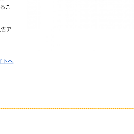
るこ
報告ア
部サイトへ