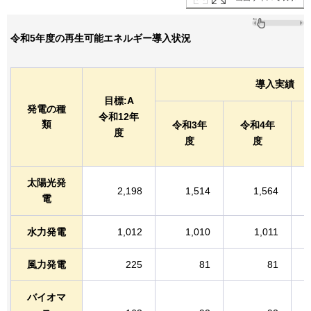
令和5年度の再生可能エネルギー導入状況
導入実績
目標:A
発電の種
令和12年
類
令和3年
令和4年
度
度
度
太陽光発
2,198
1,514
1,564
電
水力発電
1,012
1,010
1,011
風力発電
225
81
81
バイオマ