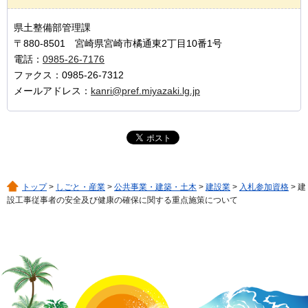
県土整備部管理課
〒880-8501 宮崎県宮崎市橘通東2丁目10番1号
電話：
0985-26-7176
ファクス：0985-26-7312
メールアドレス：
kanri@pref.miyazaki.lg.jp
トップ
>
しごと・産業
>
公共事業・建築・土木
>
建設業
>
入札参加資格
> 建
設工事従事者の安全及び健康の確保に関する重点施策について